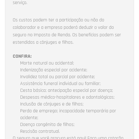
serviço.
Os custos podem ter a participação ou não do
colaborador e a empresa poderá deduzir o valor do
seguro no Imposto de Renda. Os benefícios podem ser
estendidos a cônjuges e filhos.
CONFIRA:
Morte natural ou acidental;
Indenização especial por acidente;
Invalidez total ou parcial por acidente;
Assistência funeral individual ou familiar;
Cesta básica; antecipação especial por doença;
Despesas médico-hospitalares e odontológicas;
Inclusão de cônjuges e de filhos;
Perda de emprego; incapacidade temporária por
acidente;
Doença congênita de filhos;
Rescisão contratual.
O seguro que você procura está aqui! Faça uma cotação